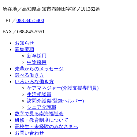
所在地／高知県高知市布師田字宮ノ辺1362番
TEL／
088-845-5400
FAX／088-845-5551
お知らせ
募集要項
新卒採用
中途採用
先輩からのメッセージ
選べる働き方
いろいろな働き方
ケアマネジャー(介護支援専門員)
生活相談員
訪問介護職(登録ヘルパー)
シニア介護職
数字で見る南海福祉会
研修・教育制度について
高校生・未経験のみなさまへ
お問い合わせ