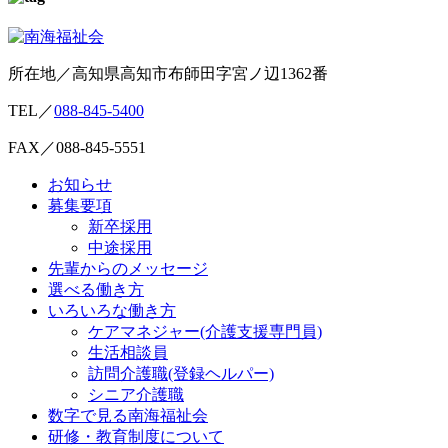
所在地／高知県高知市布師田字宮ノ辺1362番
TEL／
088-845-5400
FAX／088-845-5551
お知らせ
募集要項
新卒採用
中途採用
先輩からのメッセージ
選べる働き方
いろいろな働き方
ケアマネジャー(介護支援専門員)
生活相談員
訪問介護職(登録ヘルパー)
シニア介護職
数字で見る南海福祉会
研修・教育制度について